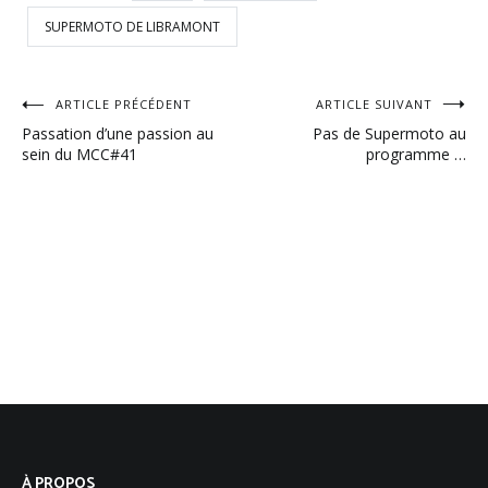
SUPERMOTO DE LIBRAMONT
Navigation
ARTICLE PRÉCÉDENT
ARTICLE SUIVANT
Passation d’une passion au
Pas de Supermoto au
de
sein du MCC#41
programme …
l’article
À PROPOS