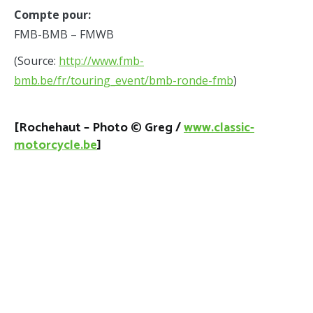
Compte pour:
FMB-BMB – FMWB
(Source:
http://www.fmb-
bmb.be/fr/touring_event/bmb-ronde-fmb
)
[Rochehaut – Photo © Greg /
www.classic-
motorcycle.be
]