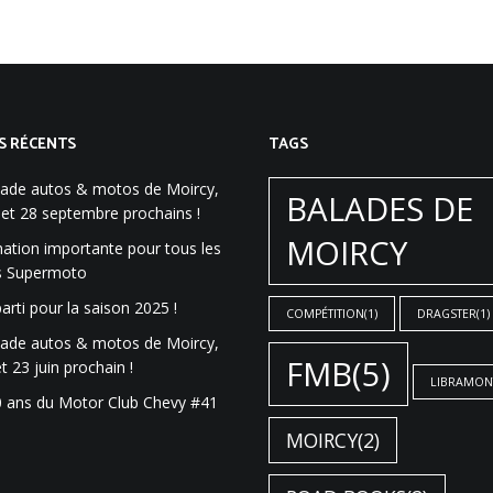
S RÉCENTS
TAGS
lade autos & motos de Moircy,
BALADES DE
 et 28 septembre prochains !
MOIRCY
ation importante pour tous les
es Supermoto
parti pour la saison 2025 !
COMPÉTITION
(1)
DRAGSTER
(1)
lade autos & motos de Moircy,
FMB
(5)
et 23 juin prochain !
LIBRAMON
0 ans du Motor Club Chevy #41
MOIRCY
(2)