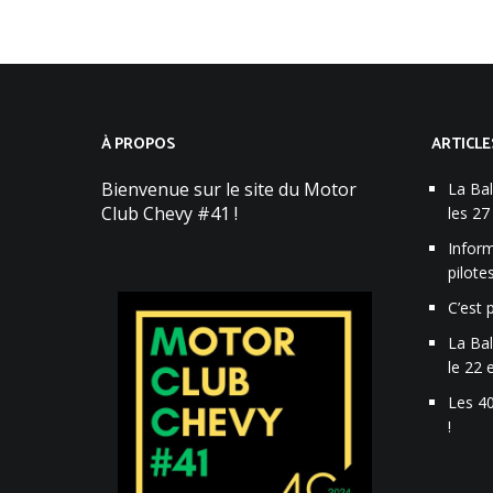
À PROPOS
ARTICLE
Bienvenue sur le site du Motor
La Ba
Club Chevy #41 !
les 27
Inform
pilot
C’est 
La Ba
le 22 
Les 4
!