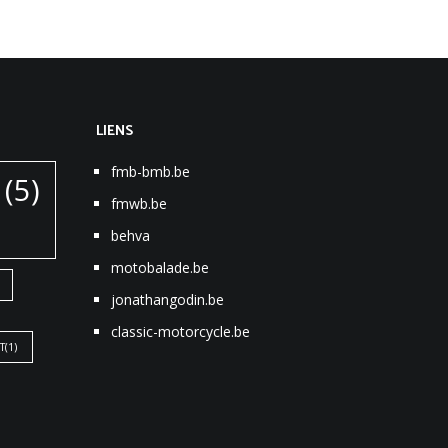
LIENS
fmb-bmb.be
(5)
fmwb.be
behva
motobalade.be
jonathangodin.be
classic-motorcycle.be
T
(1)