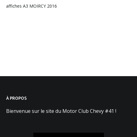
Navigation
affiches A3 MOIRCY 2016
de
l’article
À PROPOS
Bienvenue sur le site du Motor Club Chevy #41 !