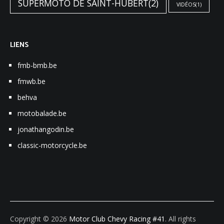
SUPERMOTO DE SAINT-HUBERT
(2)
VIDÉOS
(1)
LIENS
fmb-bmb.be
fmwb.be
behva
motobalade.be
jonathangodin.be
classic-motorcycle.be
Copyright © 2026
Motor Club Chevy Racing #41
. All rights