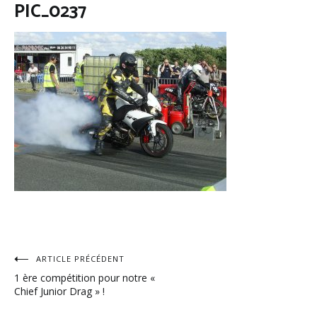
PIC_0237
Navigation
ARTICLE PRÉCÉDENT
1 ère compétition pour notre «
de
Chief Junior Drag » !
l’article